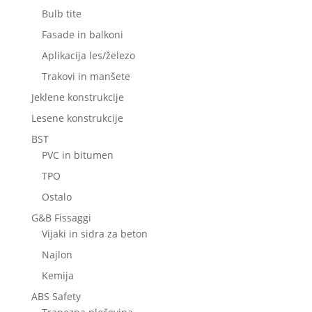
Bulb tite
Fasade in balkoni
Aplikacija les/železo
Trakovi in manšete
Jeklene konstrukcije
Lesene konstrukcije
BST
PVC in bitumen
TPO
Ostalo
G&B Fissaggi
Vijaki in sidra za beton
Najlon
Kemija
ABS Safety