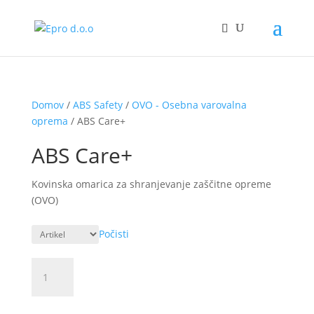
Domov
/
ABS Safety
/
OVO - Osebna varovalna
oprema
/ ABS Care+
ABS Care+
Kovinska omarica za shranjevanje zaščitne opreme
(OVO)
Počisti
ABS
Care+
količina