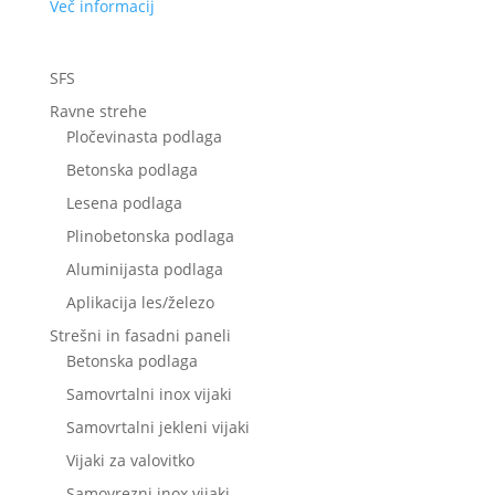
Več informacij
SFS
Ravne strehe
Pločevinasta podlaga
Betonska podlaga
Lesena podlaga
Plinobetonska podlaga
Aluminijasta podlaga
Aplikacija les/železo
Strešni in fasadni paneli
Betonska podlaga
Samovrtalni inox vijaki
Samovrtalni jekleni vijaki
Vijaki za valovitko
Samovrezni inox vijaki