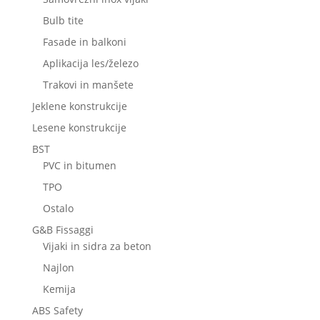
Bulb tite
Fasade in balkoni
Aplikacija les/železo
Trakovi in manšete
Jeklene konstrukcije
Lesene konstrukcije
BST
PVC in bitumen
TPO
Ostalo
G&B Fissaggi
Vijaki in sidra za beton
Najlon
Kemija
ABS Safety