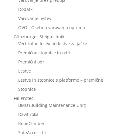
Varovanje brez preboja
Dodatki
Varovanje lestev
OVO - Osebna varovalna oprema
Günzburger Steigtechnik
Vertikalne lestve in lestve za jaške
Premične stopnice in odri
Premični odri
Lestve
Lestve in stopnice s platformo – premične
Stopnice
FallProtec
BMU (Building Maintenance Unit)
Davit roka
RopeClimber
SafeAccess tiri