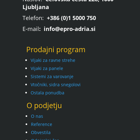
Ljubljana
Telefon:
+386 (0)1 5000 750
E-mail
: info@epro-adria.si
Prodajni program
Vijaki za ravne strehe
Vijaki za panele
Sistemi za varovanje
Vtočniki, sidra snegolovi
Ostala ponudba
O podjetju
O nas
Reference
Obvestila