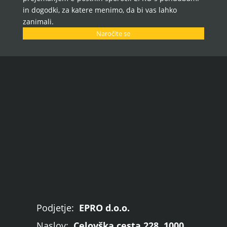
in dogodki, za katere menimo, da bi vas lahko
zanimali.
Naročite se
Podjetje:
EPRO d.o.o.
Naslov:
Celovška cesta 228, 1000