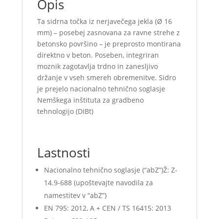
Opis
Ta sidrna točka iz nerjavečega jekla (
Ø 16
mm
) – posebej zasnovana za ravne strehe z
betonsko površino – je preprosto montirana
direktno v beton. Poseben, integriran
moznik zagotavlja trdno in zanesljivo
držanje v vseh smereh obremenitve. Sidro
je prejelo nacionalno tehnično soglasje
Nemškega inštituta za gradbeno
tehnologijo (DIBt)
Lastnosti
Nacionalno tehnično soglasje (“abZ”)Ž: Z-
14.9-688 (upoštevajte navodila za
namestitev v “abZ”)
EN 795: 2012, A + CEN / TS 16415: 2013