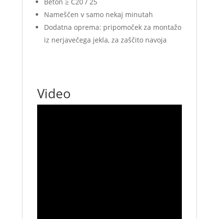
Beton
≥ C20 / 25
Nameščen v samo nekaj minutah
Dodatna oprema: pripomoček za montažo
iz nerjavečega jekla, za zaščito navoja
Video