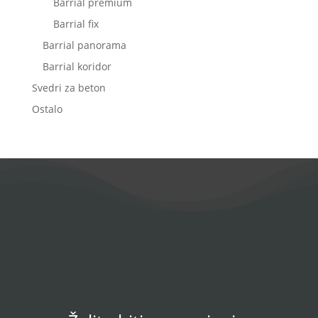
Barrial premium
Barrial fix
Barrial panorama
Barrial koridor
Svedri za beton
Ostalo