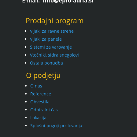
E-mail
: info@epro-adria.si
Prodajni program
Vijaki za ravne strehe
Vijaki za panele
Sistemi za varovanje
Vtočniki, sidra snegolovi
Ostala ponudba
O podjetju
O nas
Reference
Obvestila
Odpiralni čas
Lokacija
Splošni pogoji poslovanja