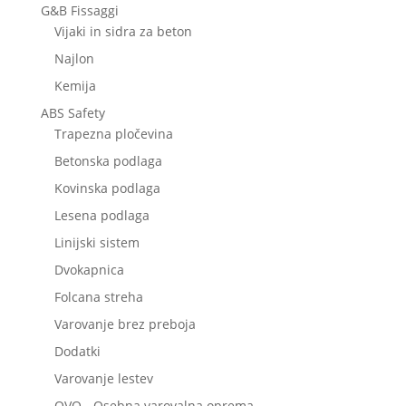
G&B Fissaggi
Vijaki in sidra za beton
Najlon
Kemija
ABS Safety
Trapezna pločevina
Betonska podlaga
Kovinska podlaga
Lesena podlaga
Linijski sistem
Dvokapnica
Folcana streha
Varovanje brez preboja
Dodatki
Varovanje lestev
OVO - Osebna varovalna oprema