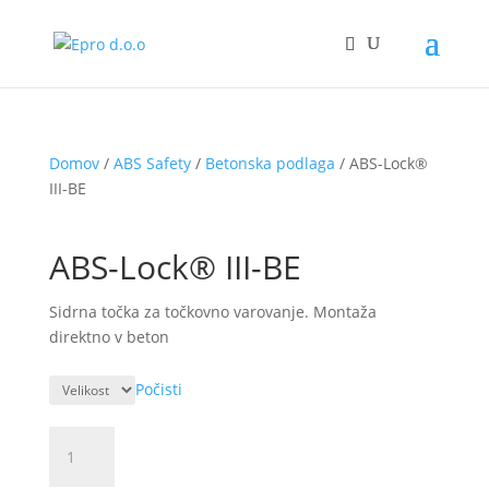
Domov
/
ABS Safety
/
Betonska podlaga
/ ABS-Lock®
III-BE
ABS-Lock® III-BE
Sidrna točka za točkovno varovanje. Montaža
direktno v beton
Počisti
ABS-
Lock®
III-