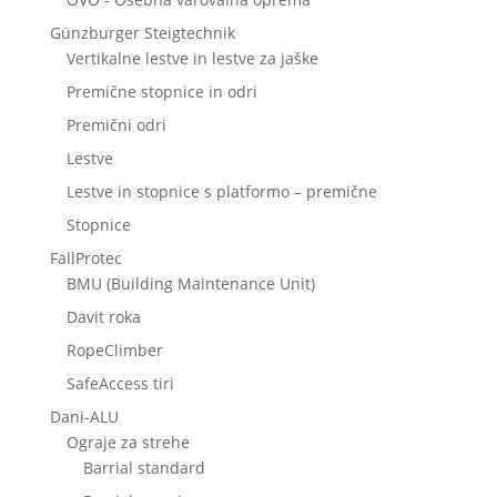
Günzburger Steigtechnik
Vertikalne lestve in lestve za jaške
Premične stopnice in odri
Premični odri
Lestve
Lestve in stopnice s platformo – premične
Stopnice
FallProtec
BMU (Building Maintenance Unit)
Davit roka
RopeClimber
SafeAccess tiri
Dani-ALU
Ograje za strehe
Barrial standard