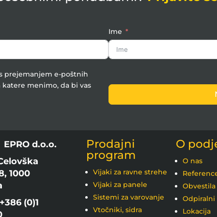
Ime
e s prejemanjem e-poštnih
 katere menimo, da bi vas
Prodajni
O podj
:
EPRO d.o.o.
program
Celovška
O nas
Vijaki za ravne strehe
8, 1000
Referenc
a
Vijaki za panele
Obvestila
Sistemi za varovanje
Odpiralni
+386 (0)1
Vtočniki, sidra
Lokacija
0