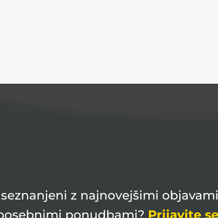
ti seznanjeni z najnovejšimi objavami
posebnimi ponudbami?
Prijavite se