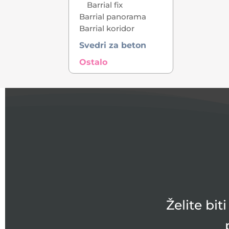
Barrial fix
Barrial panorama
Barrial koridor
Svedri za beton
Ostalo
Želite bi