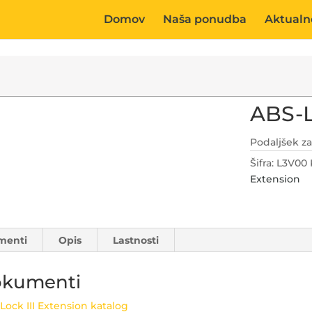
Domov
Naša ponudba
Aktualn
ABS-L
Podaljšek za
Šifra:
L3V00
Extension
menti
Opis
Lastnosti
kumenti
Lock III Extension katalog