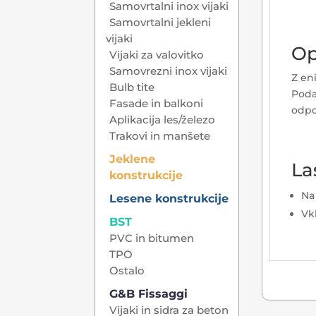
Samovrtalni inox vijaki
Samovrtalni jekleni
vijaki
Op
Vijaki za valovitko
Samovrezni inox vijaki
Z en
Bulb tite
Poda
Fasade in balkoni
odpo
Aplikacija les/železo
Trakovi in manšete
Jeklene
La
konstrukcije
Na
Lesene konstrukcije
Vk
BST
PVC in bitumen
TPO
Ostalo
G&B Fissaggi
Vijaki in sidra za beton