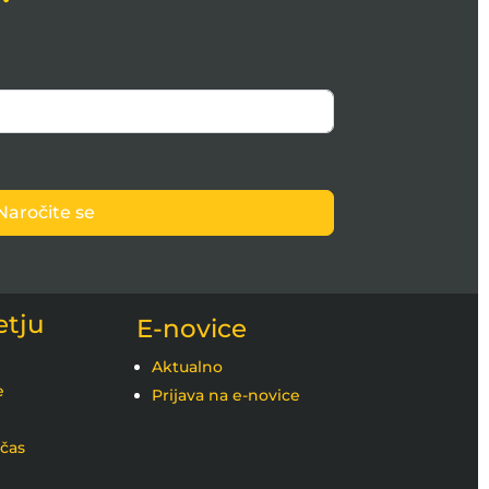
Naročite se
etju
E-novice
Aktualno
e
Prijava na e-novice
 čas