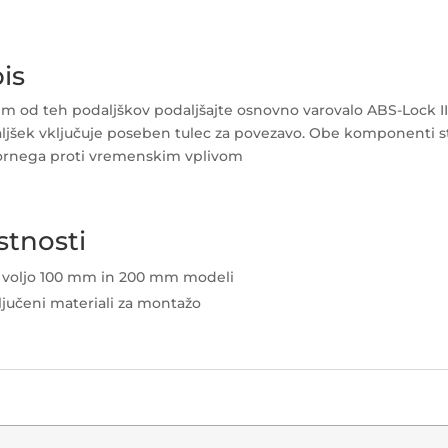
is
im od teh podaljškov podaljšajte osnovno varovalo ABS-Lock II
ljšek vključuje poseben tulec za povezavo.
Obe komponenti sta
rnega proti vremenskim vplivom
stnosti
 voljo 100 mm in 200 mm modeli
ljučeni materiali za montažo