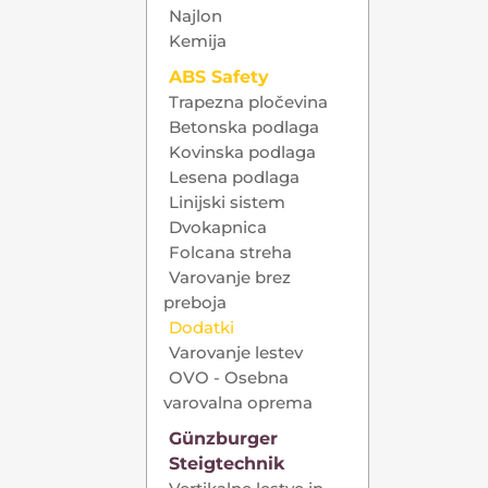
Najlon
Kemija
ABS Safety
Trapezna pločevina
Betonska podlaga
Kovinska podlaga
Lesena podlaga
Linijski sistem
Dvokapnica
Folcana streha
Varovanje brez
preboja
Dodatki
Varovanje lestev
OVO - Osebna
varovalna oprema
Günzburger
Steigtechnik