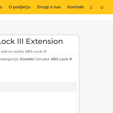
o
O podjetju
Drugi o nas
Kontakt
ock III Extension
 sidrno točko ABS-Lock III
Kategorija:
Dodatki
Oznaka:
ABS-Lock III