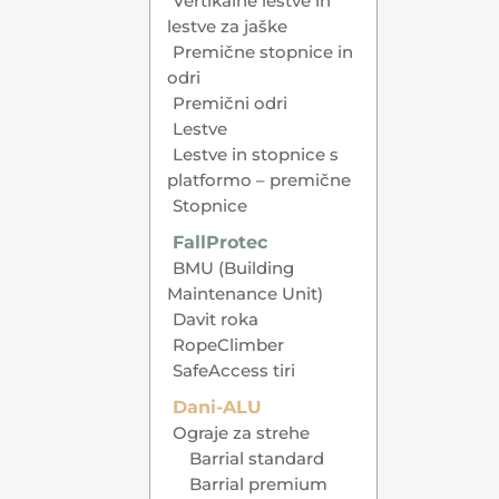
Vertikalne lestve in
lestve za jaške
Premične stopnice in
odri
Premični odri
Lestve
Lestve in stopnice s
platformo – premične
Stopnice
FallProtec
BMU (Building
Maintenance Unit)
Davit roka
RopeClimber
SafeAccess tiri
Dani-ALU
Ograje za strehe
Barrial standard
Barrial premium