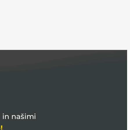
 in našimi
!