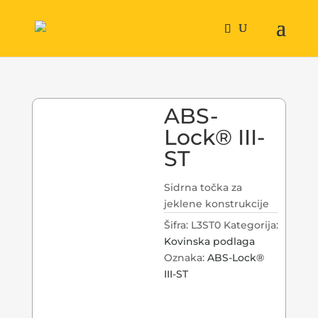
ABS-
Lock® III-
ST
Sidrna točka za
jeklene konstrukcije
Šifra:
L3ST0
Kategorija:
Kovinska podlaga
Oznaka:
ABS-Lock®
III-ST