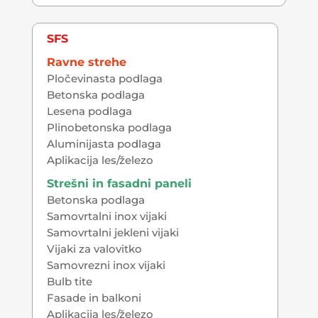
SFS
Ravne strehe
Pločevinasta podlaga
Betonska podlaga
Lesena podlaga
Plinobetonska podlaga
Aluminijasta podlaga
Aplikacija les/železo
Strešni in fasadni paneli
Betonska podlaga
Samovrtalni inox vijaki
Samovrtalni jekleni vijaki
Vijaki za valovitko
Samovrezni inox vijaki
Bulb tite
Fasade in balkoni
Aplikacija les/železo