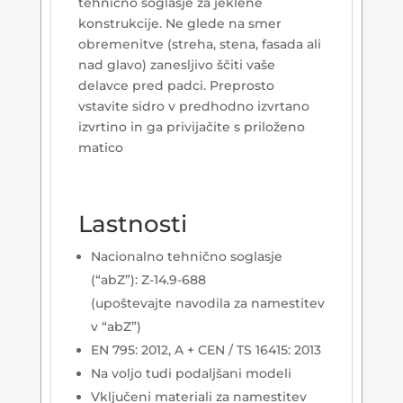
tehnično soglasje za jeklene
konstrukcije.
Ne glede na smer
obremenitve (streha, stena, fasada ali
nad glavo) zanesljivo ščiti vaše
delavce pred padci.
Preprosto
vstavite sidro v predhodno izvrtano
izvrtino in ga privijačite s priloženo
matico
Lastnosti
Nacionalno tehnično soglasje
(“abZ”): Z-14.9-688
(upoštevajte navodila za namestitev
v “abZ”)
EN 795: 2012, A + CEN / TS 16415: 2013
Na voljo tudi podaljšani modeli
Vključeni materiali za namestitev