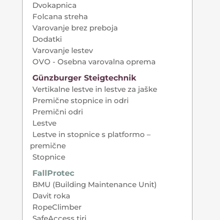
Dvokapnica
Folcana streha
Varovanje brez preboja
Dodatki
Varovanje lestev
OVO - Osebna varovalna oprema
Günzburger Steigtechnik
Vertikalne lestve in lestve za jaške
Premične stopnice in odri
Premični odri
Lestve
Lestve in stopnice s platformo –
premične
Stopnice
FallProtec
BMU (Building Maintenance Unit)
Davit roka
RopeClimber
SafeAccess tiri