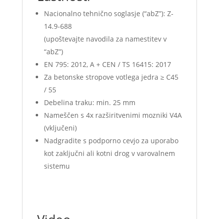
Nacionalno tehnično soglasje (“abZ”): Z-
14.9-688
(upoštevajte navodila za namestitev v
“abZ”)
EN 795: 2012, A + CEN / TS 16415: 2017
Za betonske stropove votlega jedra ≥ C45
/ 55
Debelina traku: min.
25 mm
Nameščen s 4x razširitvenimi mozniki V4A
(vključeni)
Nadgradite s podporno cevjo za uporabo
kot zaključni ali kotni drog v varovalnem
sistemu