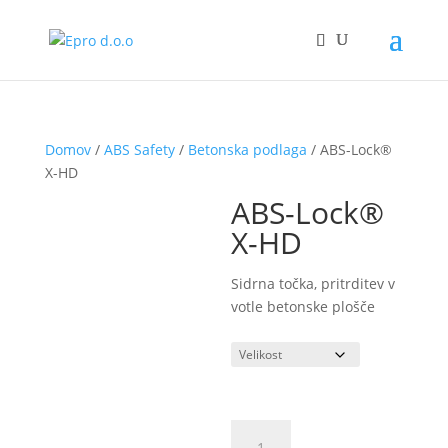
Domov
/
ABS Safety
/
Betonska podlaga
/ ABS-Lock®
X-HD
ABS-Lock®
X-HD
Sidrna točka, pritrditev v
votle betonske plošče
ABS-