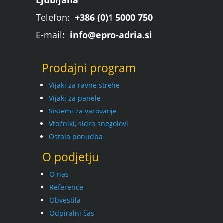
Ljubljana
Telefon:
+386 (0)1 5000 750
E-mail
: info@epro-adria.si
Prodajni program
Vijaki za ravne strehe
Vijaki za panele
Sistemi za varovanje
Vtočniki, sidra snegolovi
Ostala ponudba
O podjetju
O nas
Reference
Obvestila
Odpiralni čas