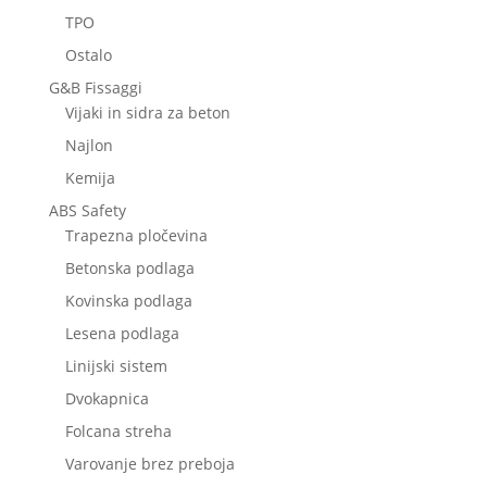
TPO
Ostalo
G&B Fissaggi
Vijaki in sidra za beton
Najlon
Kemija
ABS Safety
Trapezna pločevina
Betonska podlaga
Kovinska podlaga
Lesena podlaga
Linijski sistem
Dvokapnica
Folcana streha
Varovanje brez preboja