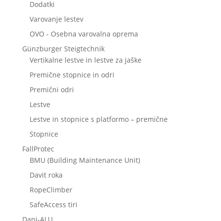
Dodatki
Varovanje lestev
OVO - Osebna varovalna oprema
Günzburger Steigtechnik
Vertikalne lestve in lestve za jaške
Premične stopnice in odri
Premični odri
Lestve
Lestve in stopnice s platformo – premične
Stopnice
FallProtec
BMU (Building Maintenance Unit)
Davit roka
RopeClimber
SafeAccess tiri
Dani-ALU