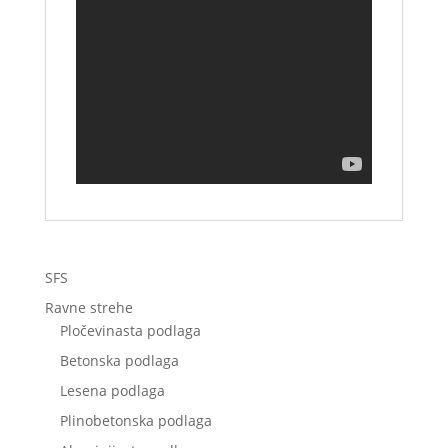
SFS
Ravne strehe
Pločevinasta podlaga
Betonska podlaga
Lesena podlaga
Plinobetonska podlaga