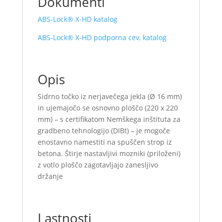
Dokumenti
ABS-Lock® X-HD katalog
ABS-Lock® X-HD podporna cev, katalog
Opis
Sidrno točko iz nerjavečega jekla (Ø 16 mm)
in ujemajočo se osnovno ploščo (220 x 220
mm) – s certifikatom Nemškega inštituta za
gradbeno tehnologijo (DIBt) – je mogoče
enostavno namestiti na spuščen strop iz
betona.
Štirje nastavljivi mozniki (priloženi)
z votlo ploščo zagotavljajo zanesljivo
držanje
Lastnosti