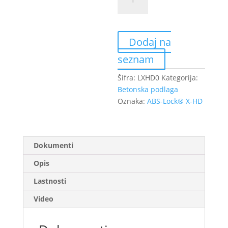
Lock®
X-
HD
količina
Dodaj na
seznam
Šifra:
LXHD0
Kategorija:
Betonska podlaga
Oznaka:
ABS-Lock® X-HD
Dokumenti
Opis
Lastnosti
Video