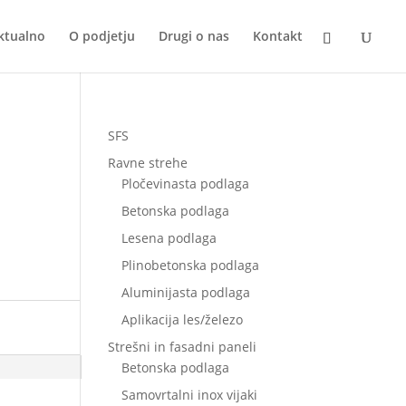
ktualno
O podjetju
Drugi o nas
Kontakt
SFS
Ravne strehe
Pločevinasta podlaga
Betonska podlaga
Lesena podlaga
Plinobetonska podlaga
Aluminijasta podlaga
Aplikacija les/železo
Strešni in fasadni paneli
Betonska podlaga
Samovrtalni inox vijaki