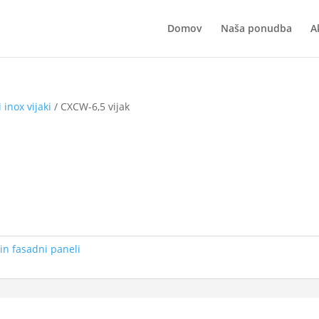
Domov
Naša ponudba
A
 inox vijaki
/ CXCW-6,5 vijak
 in fasadni paneli