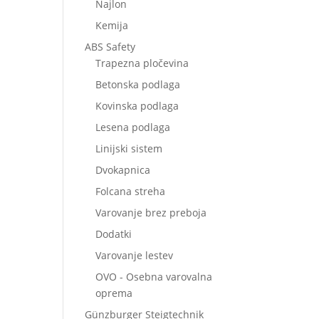
Najlon
Kemija
ABS Safety
Trapezna pločevina
Betonska podlaga
Kovinska podlaga
Lesena podlaga
Linijski sistem
Dvokapnica
Folcana streha
Varovanje brez preboja
Dodatki
Varovanje lestev
OVO - Osebna varovalna
oprema
Günzburger Steigtechnik