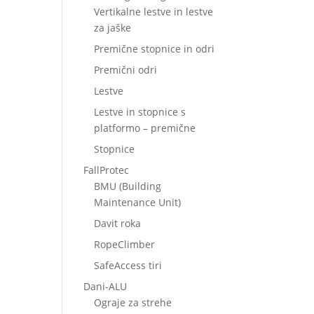
Vertikalne lestve in lestve
za jaške
Premične stopnice in odri
Premični odri
Lestve
Lestve in stopnice s
platformo – premične
Stopnice
FallProtec
BMU (Building
Maintenance Unit)
Davit roka
RopeClimber
SafeAccess tiri
Dani-ALU
Ograje za strehe