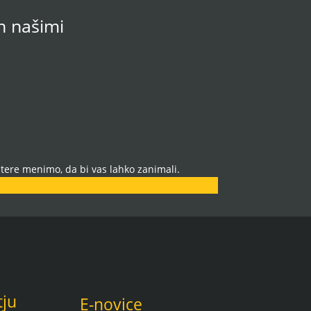
in našimi
tere menimo, da bi vas lahko zanimali.
tju
E-novice