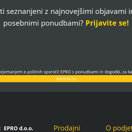
iti seznanjeni z najnovejšimi objavami 
posebnimi ponudbami?
Prijavite se!
prejemanjem e-poštnih sporočil EPRO s ponudbami in dogodki, za ka
Naročite se
Prodajni
O podje
e:
EPRO d.o.o.