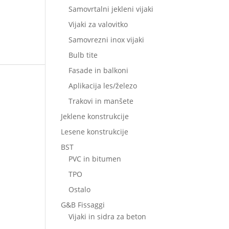
Samovrtalni jekleni vijaki
Vijaki za valovitko
Samovrezni inox vijaki
Bulb tite
Fasade in balkoni
Aplikacija les/železo
Trakovi in manšete
Jeklene konstrukcije
Lesene konstrukcije
BST
PVC in bitumen
TPO
Ostalo
G&B Fissaggi
Vijaki in sidra za beton