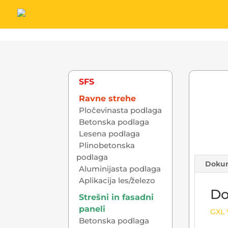
SFS
Ravne strehe
Pločevinasta podlaga
Betonska podlaga
Lesena podlaga
Plinobetonska
podlaga
Doku
Aluminijasta podlaga
Aplikacija les/železo
Do
Strešni in fasadni
paneli
GXL 
Betonska podlaga