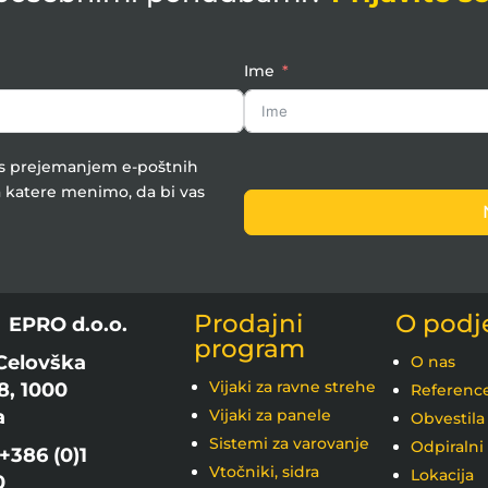
Ime
e s prejemanjem e-poštnih
 katere menimo, da bi vas
Prodajni
O podj
:
EPRO d.o.o.
program
Celovška
O nas
Vijaki za ravne strehe
8, 1000
Referenc
a
Vijaki za panele
Obvestila
Sistemi za varovanje
Odpiralni
+386 (0)1
Vtočniki, sidra
Lokacija
0