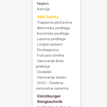
Najlon
Kemija
ABS Safety
Trapezna pločevina
Betonska podlaga
Kovinska podlaga
Lesena podlaga
Linijski sistem
Dvokapnica
Folcana streha
Varovanje brez
preboja
Dodatki
Varovanje lestev
OVO - Osebna
varovalna oprema
Günzburger
Steigtechnik