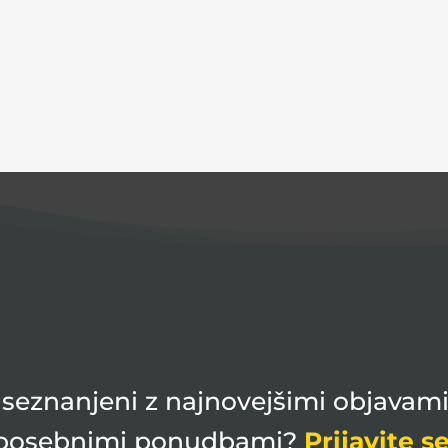
ti seznanjeni z najnovejšimi objavami
posebnimi ponudbami?
Prijavite se