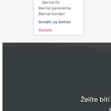
Barrial fix
Barrial panorama
Barrial koridor
Svedri za beton
Ostalo
Želite bi