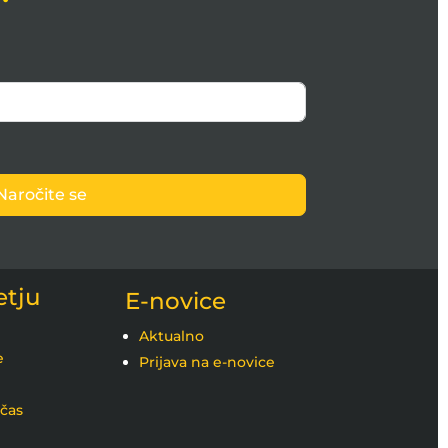
Naročite se
etju
E-novice
Aktualno
e
Prijava na e-novice
 čas