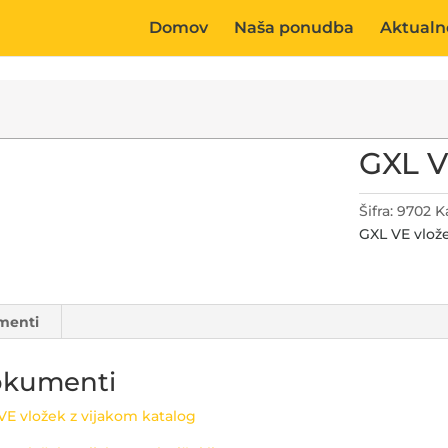
Domov
Naša ponudba
Aktualn
GXL V
Šifra:
9702
K
GXL VE vlož
menti
kumenti
VE vložek z vijakom katalog