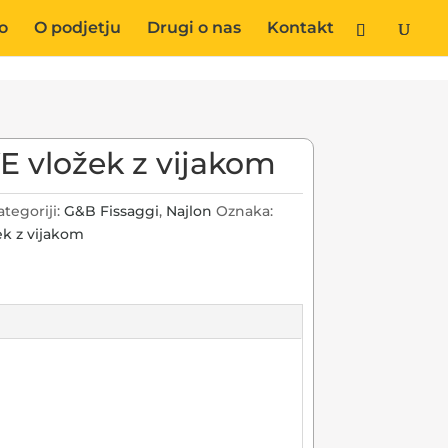
o
O podjetju
Drugi o nas
Kontakt
E vložek z vijakom
ategoriji:
G&B Fissaggi
,
Najlon
Oznaka:
ek z vijakom