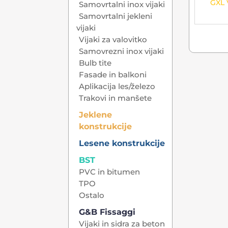
GXL 
Samovrtalni inox vijaki
Samovrtalni jekleni
vijaki
Vijaki za valovitko
Samovrezni inox vijaki
Bulb tite
Fasade in balkoni
Aplikacija les/železo
Trakovi in manšete
Jeklene
konstrukcije
Lesene konstrukcije
BST
PVC in bitumen
TPO
Ostalo
G&B Fissaggi
Vijaki in sidra za beton