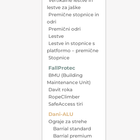
Vertikalne lestve in
lestve za jaške
Premične stopnice in
odri
Premični odri
Lestve
Lestve in stopnice s
platformo – premične
Stopnice
FallProtec
BMU (Building
Maintenance Unit)
Davit roka
RopeClimber
SafeAccess tiri
Dani-ALU
Ograje za strehe
Barrial standard
Barrial premium