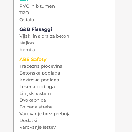
PVC in bitumen
TPO
Ostalo
G&B Fissaggi
Vijaki in sidra za beton
Najlon
Kemija
ABS Safety
Trapezna pločevina
Betonska podlaga
Kovinska podlaga
Lesena podlaga
Linijski sistem
Dvokapnica
Folcana streha
Varovanje brez preboja
Dodatki
Varovanje lestev