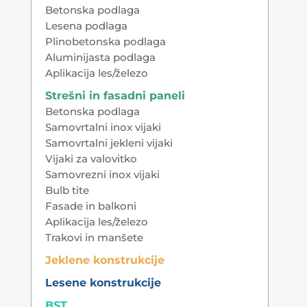
Betonska podlaga
Lesena podlaga
Plinobetonska podlaga
Aluminijasta podlaga
Aplikacija les/železo
Strešni in fasadni paneli
Betonska podlaga
Samovrtalni inox vijaki
Samovrtalni jekleni vijaki
Vijaki za valovitko
Samovrezni inox vijaki
Bulb tite
Fasade in balkoni
Aplikacija les/železo
Trakovi in manšete
Jeklene konstrukcije
Lesene konstrukcije
BST