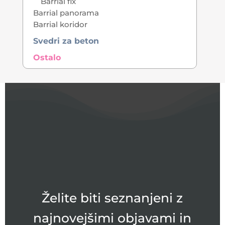
Barrial fix
Barrial panorama
Barrial koridor
Svedri za beton
Ostalo
Želite biti seznanjeni z
najnovejšimi objavami in