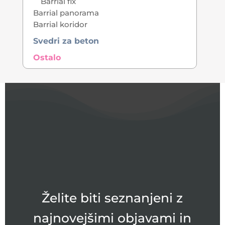
Barrial fix
Barrial panorama
Barrial koridor
Svedri za beton
Ostalo
Želite biti seznanjeni z
najnovejšimi objavami in