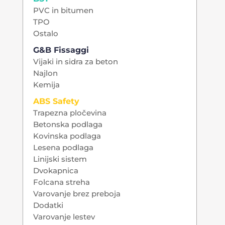
PVC in bitumen
TPO
Ostalo
G&B Fissaggi
Vijaki in sidra za beton
Najlon
Kemija
ABS Safety
Trapezna pločevina
Betonska podlaga
Kovinska podlaga
Lesena podlaga
Linijski sistem
Dvokapnica
Folcana streha
Varovanje brez preboja
Dodatki
Varovanje lestev