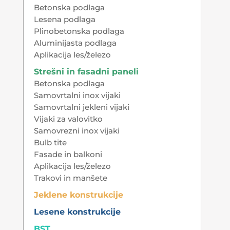
Betonska podlaga
Lesena podlaga
Plinobetonska podlaga
Aluminijasta podlaga
Aplikacija les/železo
Strešni in fasadni paneli
Betonska podlaga
Samovrtalni inox vijaki
Samovrtalni jekleni vijaki
Vijaki za valovitko
Samovrezni inox vijaki
Bulb tite
Fasade in balkoni
Aplikacija les/železo
Trakovi in manšete
Jeklene konstrukcije
Lesene konstrukcije
BST