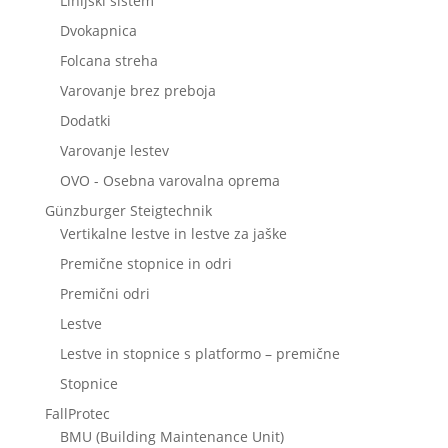
Linijski sistem
Dvokapnica
Folcana streha
Varovanje brez preboja
Dodatki
Varovanje lestev
OVO - Osebna varovalna oprema
Günzburger Steigtechnik
Vertikalne lestve in lestve za jaške
Premične stopnice in odri
Premični odri
Lestve
Lestve in stopnice s platformo – premične
Stopnice
FallProtec
BMU (Building Maintenance Unit)