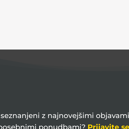
ti seznanjeni z najnovejšimi objavami
posebnimi ponudbami?
Prijavite se