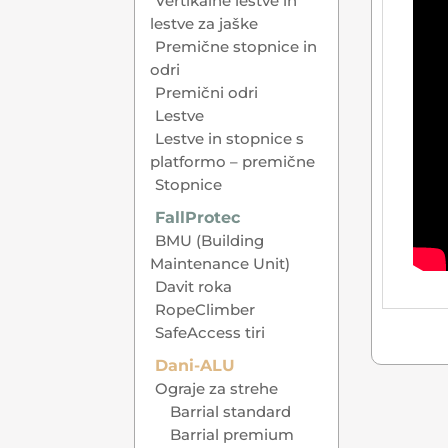
Vertikalne lestve in
lestve za jaške
Premične stopnice in
odri
Premični odri
Lestve
Lestve in stopnice s
platformo – premične
Stopnice
FallProtec
BMU (Building
Maintenance Unit)
Davit roka
RopeClimber
SafeAccess tiri
Dani-ALU
Ograje za strehe
Barrial standard
Barrial premium