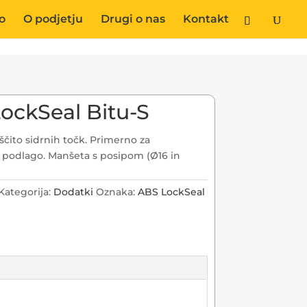
o
O podjetju
Drugi o nas
Kontakt
ockSeal Bitu-S
aščito sidrnih točk. Primerno za
podlago. Manšeta s posipom (Ø16 in
Kategorija:
Dodatki
Oznaka:
ABS LockSeal