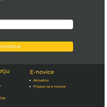
Naročite se
etju
E-novice
Aktualno
e
Prijava na e-novice
 čas