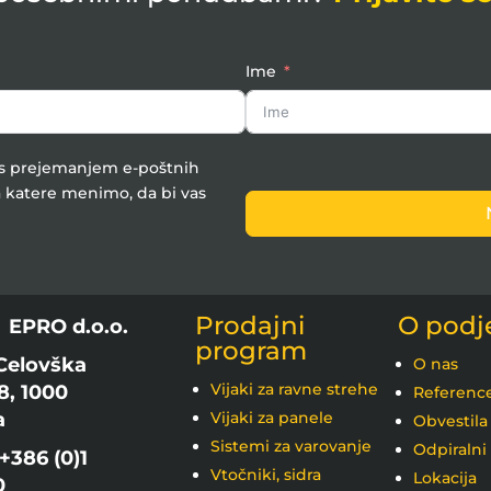
Ime
e s prejemanjem e-poštnih
 katere menimo, da bi vas
Prodajni
O podj
:
EPRO d.o.o.
program
Celovška
O nas
Vijaki za ravne strehe
8, 1000
Referenc
a
Vijaki za panele
Obvestila
Sistemi za varovanje
Odpiralni
+386 (0)1
Vtočniki, sidra
Lokacija
0