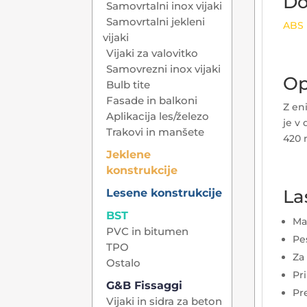
Do
Samovrtalni inox vijaki
Samovrtalni jekleni
ABS 
vijaki
Vijaki za valovitko
Samovrezni inox vijaki
Op
Bulb tite
Fasade in balkoni
Z en
Aplikacija les/železo
je v
Trakovi in manšete
420 
Jeklene
konstrukcije
La
Lesene konstrukcije
BST
Ma
PVC in bitumen
Pe
TPO
Za
Ostalo
Pr
G&B Fissaggi
Pr
Vijaki in sidra za beton