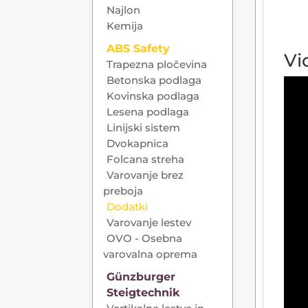
Najlon
Kemija
ABS Safety
Vi
Trapezna pločevina
Betonska podlaga
Kovinska podlaga
Lesena podlaga
Linijski sistem
Dvokapnica
Folcana streha
Varovanje brez
preboja
Dodatki
Varovanje lestev
OVO - Osebna
varovalna oprema
Günzburger
Steigtechnik