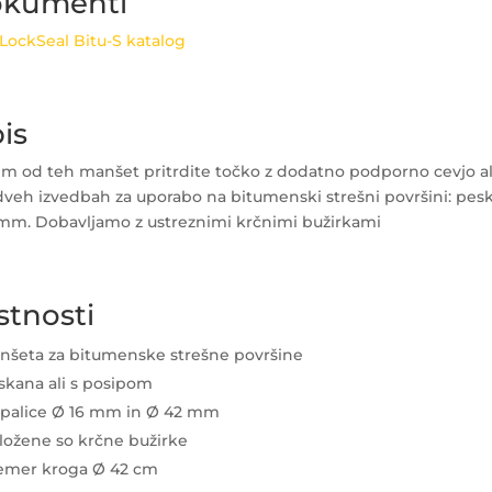
kumenti
LockSeal Bitu-S katalog
is
im od teh manšet pritrdite točko z dodatno podporno cevjo ali
 dveh izvedbah za uporabo na bitumenski strešni površini: pes
mm. Dobavljamo z ustreznimi krčnimi bužirkami
stnosti
nšeta za bitumenske strešne površine
skana ali s posipom
 palice Ø 16 mm in Ø 42 mm
iložene so krčne bužirke
emer kroga Ø 42 cm