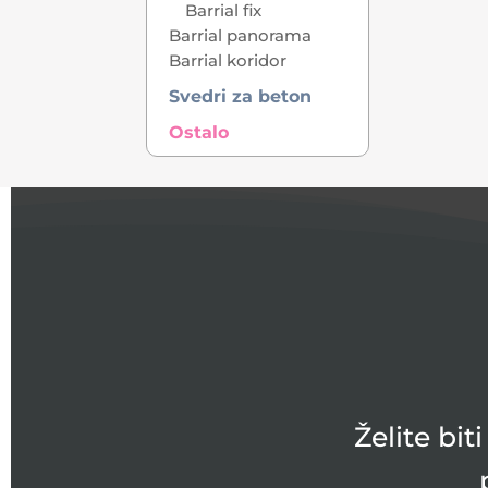
Barrial fix
Barrial panorama
Barrial koridor
Svedri za beton
Ostalo
Želite bi