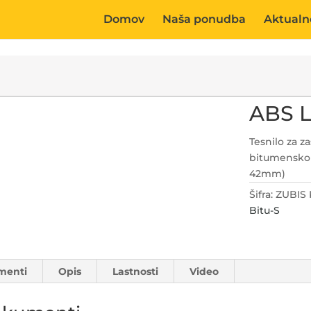
Domov
Naša ponudba
Aktualn
ABS L
Tesnilo za z
bitumensko 
42mm)
Šifra:
ZUBIS
Bitu-S
menti
Opis
Lastnosti
Video