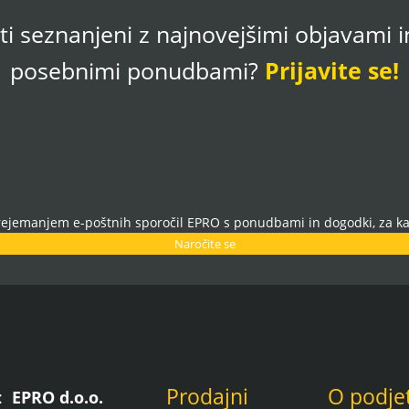
iti seznanjeni z najnovejšimi objavami 
posebnimi ponudbami?
Prijavite se!
prejemanjem e-poštnih sporočil EPRO s ponudbami in dogodki, za ka
Naročite se
Prodajni
O podje
e:
EPRO d.o.o.