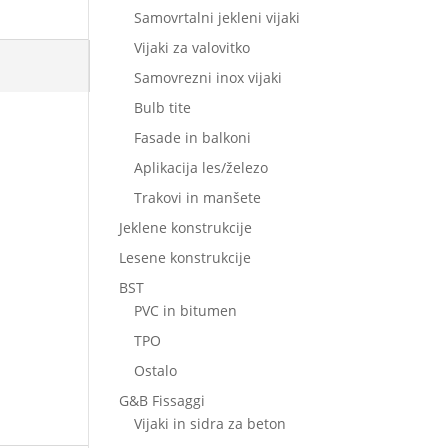
Samovrtalni jekleni vijaki
Vijaki za valovitko
Samovrezni inox vijaki
Bulb tite
Fasade in balkoni
Aplikacija les/železo
Trakovi in manšete
Jeklene konstrukcije
Lesene konstrukcije
BST
PVC in bitumen
TPO
Ostalo
G&B Fissaggi
Vijaki in sidra za beton