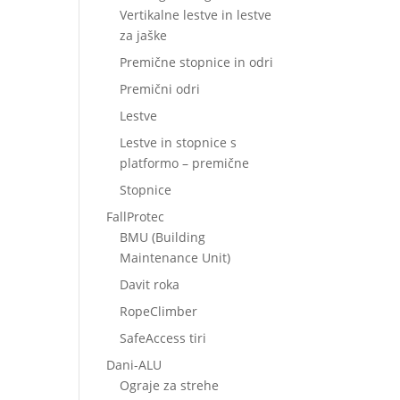
Vertikalne lestve in lestve
za jaške
Premične stopnice in odri
Premični odri
Lestve
Lestve in stopnice s
platformo – premične
Stopnice
FallProtec
BMU (Building
Maintenance Unit)
Davit roka
RopeClimber
SafeAccess tiri
Dani-ALU
Ograje za strehe