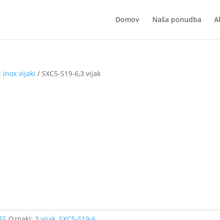
Domov
Naša ponudba
A
 inox vijaki
/ SXC5-S19-6,3 vijak
FS
Oznaki:
3 vijak
,
SXC5-S19-6