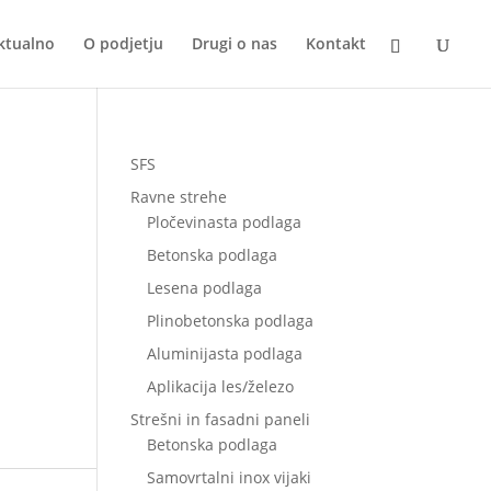
ktualno
O podjetju
Drugi o nas
Kontakt
SFS
Ravne strehe
Pločevinasta podlaga
Betonska podlaga
Lesena podlaga
Plinobetonska podlaga
Aluminijasta podlaga
Aplikacija les/železo
Strešni in fasadni paneli
Betonska podlaga
Samovrtalni inox vijaki