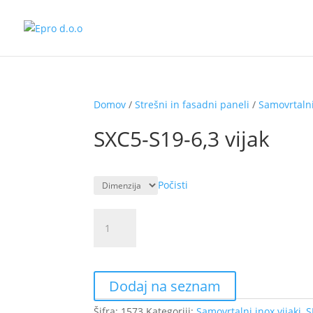
Domov
/
Strešni in fasadni paneli
/
Samovrtalni
SXC5-S19-6,3 vijak
Počisti
SXC5-
S19-
6,3
vijak
količina
Dodaj na seznam
Šifra:
1573
Kategoriji:
Samovrtalni inox vijaki
,
S