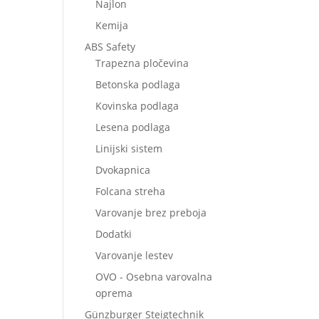
Najlon
Kemija
ABS Safety
Trapezna pločevina
Betonska podlaga
Kovinska podlaga
Lesena podlaga
Linijski sistem
Dvokapnica
Folcana streha
Varovanje brez preboja
Dodatki
Varovanje lestev
OVO - Osebna varovalna
oprema
Günzburger Steigtechnik