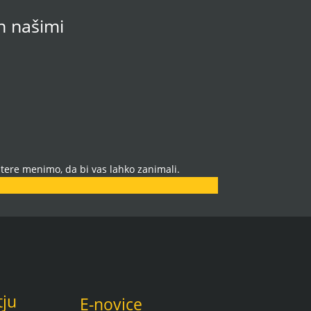
in našimi
tere menimo, da bi vas lahko zanimali.
tju
E-novice