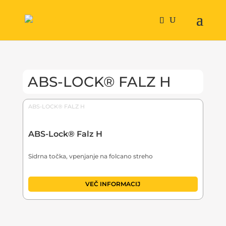
ABS-LOCK® FALZ H
ABS-LOCK® FALZ H
ABS-Lock® Falz H
Sidrna točka, vpenjanje na folcano streho
VEČ INFORMACIJ