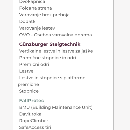
Dvokapnica
Folcana streha
Varovanje brez preboja
Dodatki
Varovanje lestev
OVO - Osebna varovalna oprema
Günzburger Steigtechnik
Vertikalne lestve in lestve za jaške
Premične stopnice in odri
Premični odri
Lestve
Lestve in stopnice s platformo –
premične
Stopnice
FallProtec
BMU (Building Maintenance Unit)
Davit roka
RopeClimber
SafeAccess tiri